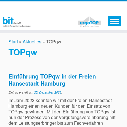
Aktuelles
Start
»
Aktuelles
»
TOPqw
Softwareprodukte
TOPqw
Dienstleistungen
Der Sicherheitskoordinator
Einführung TOPqw in der Freien
Hansestadt Hamburg
Support
Eintrag erstellt am
25. Dezember 2023
.
Jobs
Im Jahr 2023 konnten wir mit der Freien Hansestadt
Hamburg einen neuen Kunden für den Einsatz von
Kontakt
TOPqw gewinnen. Mit der Einführung von TOPqw ist
nun der Prozess von der Vergütungsvereinbarung mit
Warenkorb
dem Leistungserbringer bis zum Fachverfahren