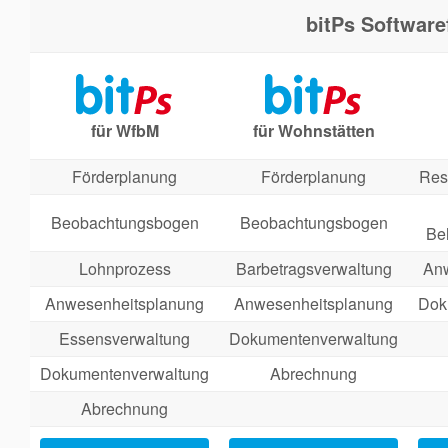
bitPs Software
für WfbM
für Wohnstätten
Förderplanung
Förderplanung
Res
Beobachtungsbogen
Beobachtungsbogen
Be
Lohnprozess
Barbetragsverwaltung
An
Anwesenheitsplanung
Anwesenheitsplanung
Dok
Essensverwaltung
Dokumentenverwaltung
Dokumentenverwaltung
Abrechnung
Abrechnung