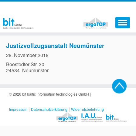
Aktuelles
Justizvollzugsanstalt Neumünster
Softwareprodukte
28. November 2018
Boostedter Str. 30
Dienstleistungen
24534
Neu
münster
Der Sicherheitskoordinator
Support
© 2026
bit baltic information technologies GmbH
|
Jobs
|
|
Impressum
Datenschutzerklärung
Widerrufsbelehrung
Kontakt
Warenkorb