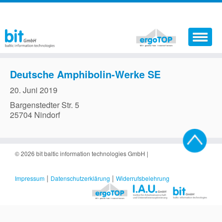
Aktuelles
Deutsche Amphibolin-Werke SE
Softwareprodukte
20. Juni 2019
Bargenstedter Str. 5
Dienstleistungen
25704 Nindorf
Der Sicherheitskoordinator
Support
© 2026
bit baltic information technologies GmbH
|
Jobs
|
|
Impressum
Datenschutzerklärung
Widerrufsbelehrung
Kontakt
Warenkorb