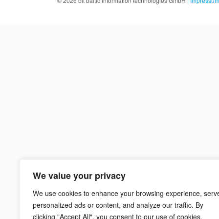
© 2026
bit baltic information technologies GmbH
|
Impressu
We value your privacy
We use cookies to enhance your browsing experience, serv
personalized ads or content, and analyze our traffic. By
clicking "Accept All", you consent to our use of cookies.