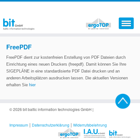
Aktuelles
FreePDF
Softwareprodukte
FreePDF dient zur kostenfreien Erstellung von PDF Dateien durch
Einrichtung eines neuen Druckers (freepdf). Damit können Sie Ihre
Dienstleistungen
SIGEPLÄNE in eine standardisierte PDF Datei drucken und an
anderen Arbeitsplätzen ausdrucken lassen. Die aktuellen Versionen
Der Sicherheitskoordinator
erhalten Sie
hier
Support
Jobs
© 2026
bit baltic information technologies GmbH
|
Kontakt
|
|
Impressum
Datenschutzerklärung
Widerrufsbelehrung
Warenkorb