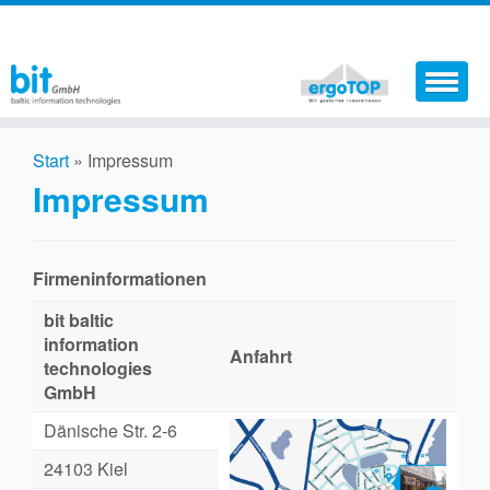
Aktuelles
Start
»
Impressum
Softwareprodukte
Impressum
Dienstleistungen
Firmeninformationen
Der Sicherheitskoordinator
bit baltic
Support
information
Anfahrt
technologies
Jobs
GmbH
Kontakt
Dänische Str. 2-6
24103 Kiel
Warenkorb