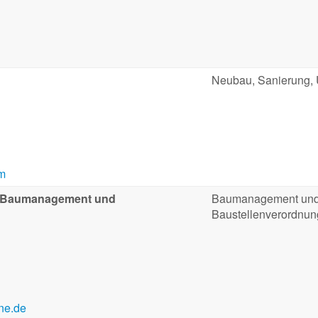
Neubau, Sanierung,
m
r Baumanagement und
Baumanagement und 
Baustellenverordnu
e.de