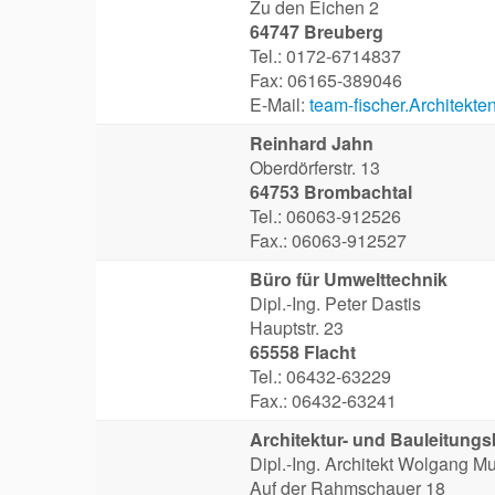
Zu den Eichen 2
64747 Breuberg
Tel.: 0172-6714837
Fax: 06165-389046
E-Mail:
team-fischer.Architekte
Reinhard Jahn
Oberdörferstr. 13
64753 Brombachtal
Tel.: 06063-912526
Fax.: 06063-912527
Büro für Umwelttechnik
Dipl.-Ing. Peter Dastis
Hauptstr. 23
65558 Flacht
Tel.: 06432-63229
Fax.: 06432-63241
Architektur- und Bauleitung
Dipl.-Ing. Architekt Wolgang M
Auf der Rahmschauer 18