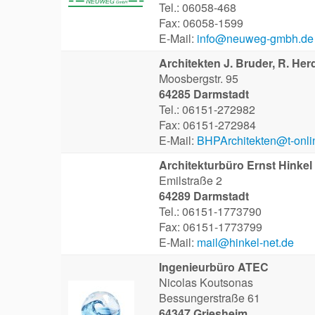
Tel.: 06058-468
Fax: 06058-1599
E-Mail:
info@neuweg-gmbh.de
Architekten J. Bruder, R. Her
Moosbergstr. 95
64285 Darmstadt
Tel.: 06151-272982
Fax: 06151-272984
E-Mail:
BHPArchitekten@t-onli
Architekturbüro Ernst Hinkel
Emilstraße 2
64289 Darmstadt
Tel.: 06151-1773790
Fax: 06151-1773799
E-Mail:
mail@hinkel-net.de
Ingenieurbüro ATEC
Nicolas Koutsonas
Bessungerstraße 61
64347 Griesheim