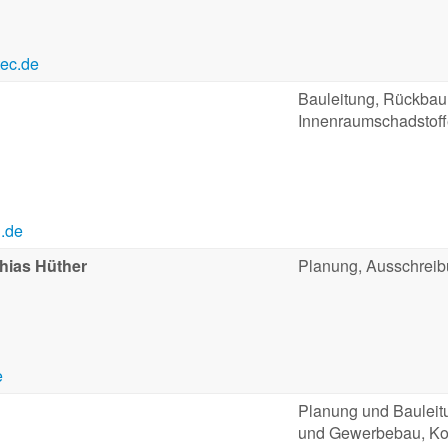
tec.de
Bauleitung, Rückbau
Innenraumschadstof
.de
thias Hüther
Planung, Ausschreib
e
Planung und Bauleitu
und Gewerbebau, Ko