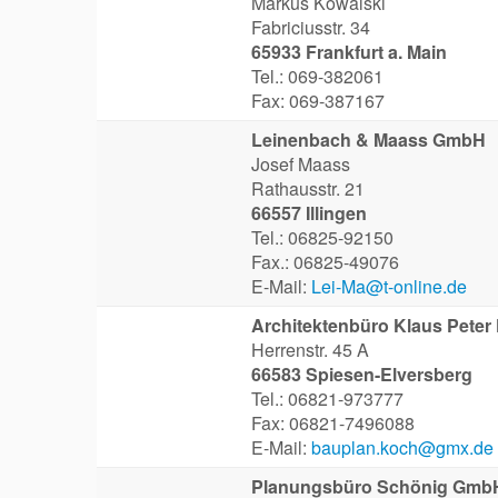
Markus Kowalski
Fabriciusstr. 34
65933 Frankfurt a. Main
Tel.: 069-382061
Fax: 069-387167
Leinenbach & Maass GmbH
Josef Maass
Rathausstr. 21
66557 Illingen
Tel.: 06825-92150
Fax.: 06825-49076
E-Mail:
Lei-Ma@t-online.de
Architektenbüro Klaus Peter
Herrenstr. 45 A
66583 Spiesen-Elversberg
Tel.: 06821-973777
Fax: 06821-7496088
E-Mail:
bauplan.koch@gmx.de
Planungsbüro Schönig Gmb