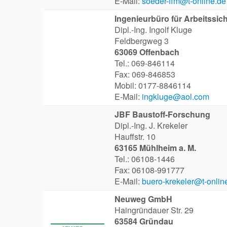
E-Mail:
soeder-ffm@t-online.de
Ingenieurbüro für Arbeitssich
Dipl.-Ing. Ingolf Kluge
Feldbergweg 3
63069 Offenbach
Tel.: 069-846114
Fax: 069-846853
Mobil: 0177-8846114
E-Mail:
ingkluge@aol.com
JBF Baustoff-Forschung
Dipl.-Ing. J. Krekeler
Hauffstr. 10
63165 Mühlheim a. M.
Tel.: 06108-1446
Fax: 06108-991777
E-Mail:
buero-krekeler@t-onlin
Neuweg GmbH
Haingründauer Str. 29
63584 Gründau