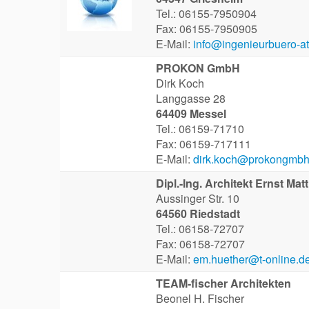
Tel.: 06155-7950904
Fax: 06155-7950905
E-Mail:
info@ingenieurbuero-a
PROKON GmbH
Dirk Koch
Langgasse 28
64409 Messel
Tel.: 06159-71710
Fax: 06159-717111
E-Mail:
dirk.koch@prokongmbh
Dipl.-Ing. Architekt Ernst Mat
Aussinger Str. 10
64560 Riedstadt
Tel.: 06158-72707
Fax: 06158-72707
E-Mail:
em.huether@t-online.d
TEAM-fischer Architekten
Beonel H. Fischer