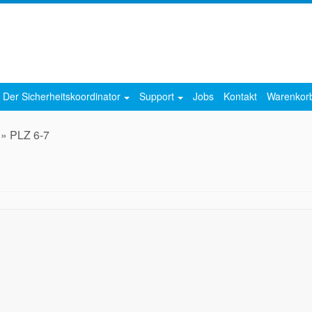
Der Sicherheitskoordinator
Support
Jobs
Kontakt
Warenko
»
PLZ 6-7