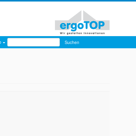
Suchen
rb
nach: