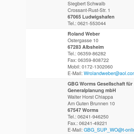
Siegbert Schwalb
Crossant-Rust-Str. 1
67065 Ludwigshafen
Tel.: 0621-553044
Roland Weber
Ostergasse 10
67283 Albsheim
Tel.: 06359-86282
Fax: 06359-808722
Mobil: 0172-1302060
E-Mail:
Wrolandweber@aol.co
GBG Worms Gesellschaft fü
Generalplanung mbH
Walter Horst Chiappa
Am Guten Brunnen 10
67547 Worms
Tel.: 06241-946250
Fax.: 06241-49221
E-Mail:
GBG_SUP_WO@t-onlin